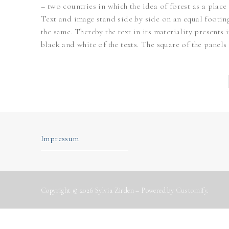
– two countries in which the idea of forest as a place 
Text and image stand side by side on an equal footing.
the same. Thereby the text in its materiality present
black and white of the texts. The square of the panels
Impressum
Copyright © 2026 Sylvia Zirden – Powered by
Customify
.