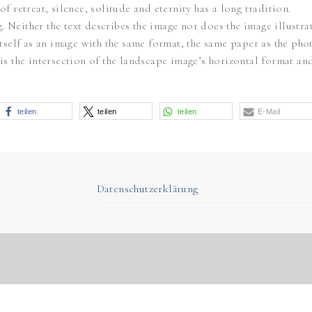
of retreat, silence, solitude and eternity has a long tradition.
 Neither the text describes the image nor does the image illustrat
s itself as an image with the same format, the same paper as the p
 is the intersection of the landscape image’s horizontal format an
teilen
teilen
teilen
E-Mail
Datenschutzerklärung